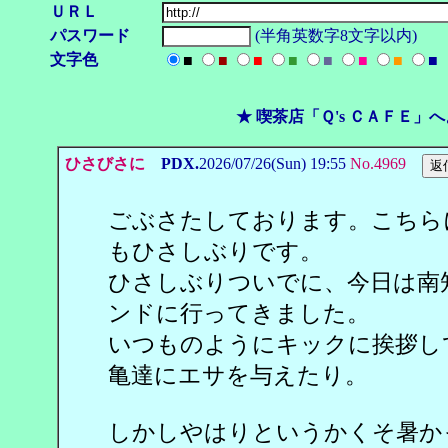
ＵＲＬ
パスワード
(半角英数字8文字以内)
文字色
■
■
■
■
■
■
■
■
★ 喫茶店「Ｑ's ＣＡＦＥ」
ひさびさに
PDX.
2026/07/26(Sun) 19:55
No.4969
ごぶさたしております。こちら
もひさしぶりです。
ひさしぶりついでに、今日は南
ンドに行ってきました。
いつものようにキックに挨拶し
亀達にエサを与えたり。
しかしやはりというかくそ暑か